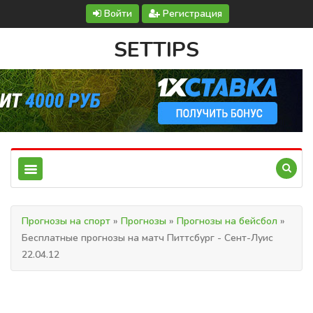
Войти
Регистрация
SETTIPS
Прогнозы на спорт
»
Прогнозы
»
Прогнозы на бейсбол
»
Бесплатные прогнозы на матч Питтсбург - Сент-Луис
22.04.12