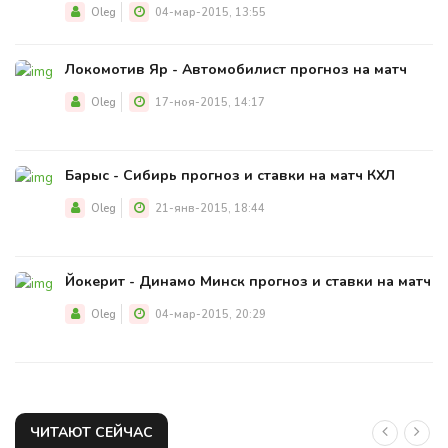
Oleg
04-мар-2015, 13:55
Локомотив Яр - Автомобилист прогноз на матч
Oleg
17-ноя-2015, 14:17
Барыс - Сибирь прогноз и ставки на матч КХЛ
Oleg
21-янв-2015, 18:44
Йокерит - Динамо Минск прогноз и ставки на матч
Oleg
04-мар-2015, 20:29
ЧИТАЮТ СЕЙЧАС