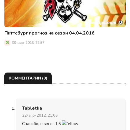
Питтсбург прогноз на сезон 04.04.2016
30-мар-2016, 22:57
КОММЕНТАРИИ (9)
Tabletka
22-апр-2012, 21:06
Спасибо, взял с -1,5