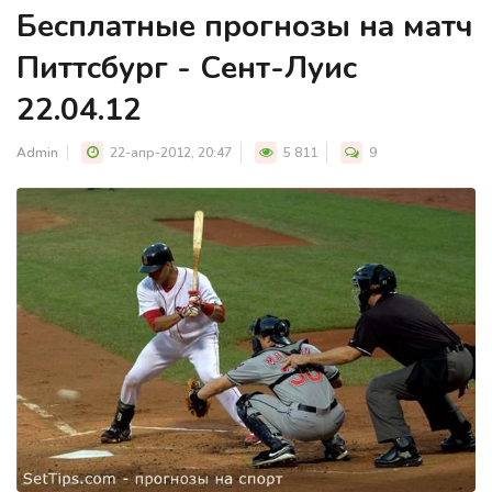
Бесплатные прогнозы на матч
Питтсбург - Сент-Луис
22.04.12
Admin
22-апр-2012, 20:47
5 811
9