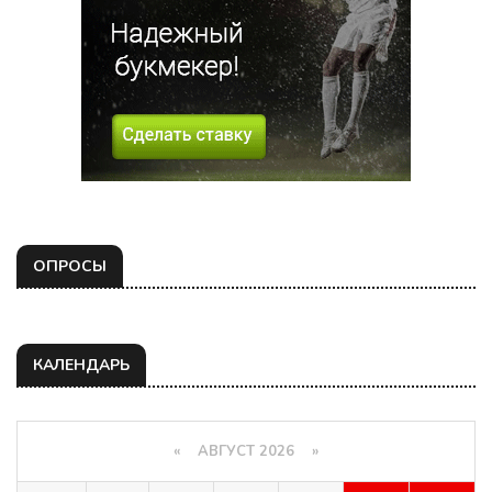
ОПРОСЫ
КАЛЕНДАРЬ
«
АВГУСТ 2026 »