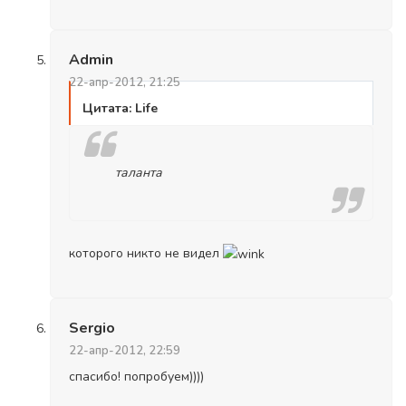
Admin
22-апр-2012, 21:25
Цитата: Life
таланта
которого никто не видел
Sergio
22-апр-2012, 22:59
спасибо! попробуем))))